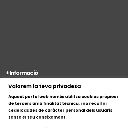
+ Informació
Valorem la teva privadesa
Accessibilitat
Política de cookies
Aquest portal web només utilitza cookies pròpies i
Avís legal i Política de privacitat
de tercers amb finalitat tècnica, i no recull ni
cedeix dades de caràcter personal dels usuaris
Mapa Web
sense el seu coneixement.