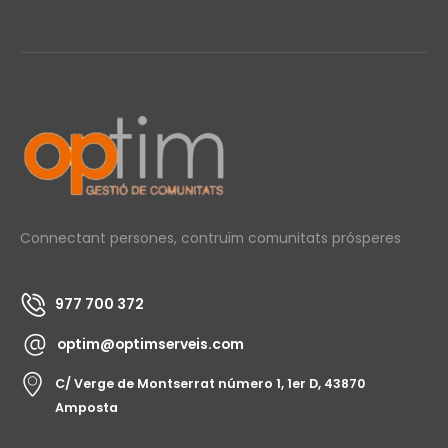
Connectant persones, contruïm comunitats prósperes
977 700 372
optim@optimserveis.com
C/ Verge de Montserrat número 1, 1er D, 43870
Amposta