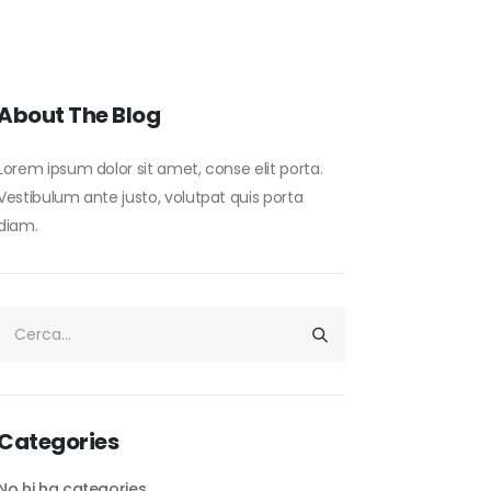
About The Blog
Lorem ipsum dolor sit amet, conse elit porta.
Vestibulum ante justo, volutpat quis porta
diam.
Categories
No hi ha categories