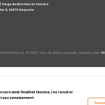
/ Verge de Montserrat número
, 1er D, 43870 Amposta
ministratius SL. © 2023. Tots els drets reservats. Disseny web:
Hit
cers amb finalitat tècnica, i no recull ni
 el seu coneixement.
Person