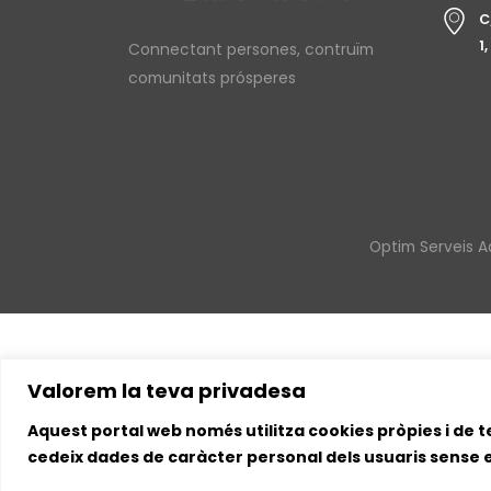
C
1
Connectant persones, contruïm
comunitats prósperes
Optim Serveis Ad
Valorem la teva privadesa
Aquest portal web només utilitza cookies pròpies i de ter
cedeix dades de caràcter personal dels usuaris sense