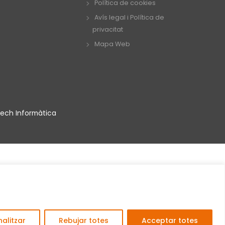
Política de cookies
Avís legal i Política de
privacitat
Mapa Web
ech Informàtica
alitzar
Rebujar totes
Acceptar totes