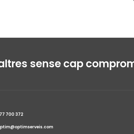
altres sense cap compro
77 700 372
ptim@optimserveis.com