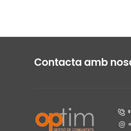
Contacta amb nos
9
o