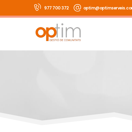
977 700 372
optim@optimserveis.c